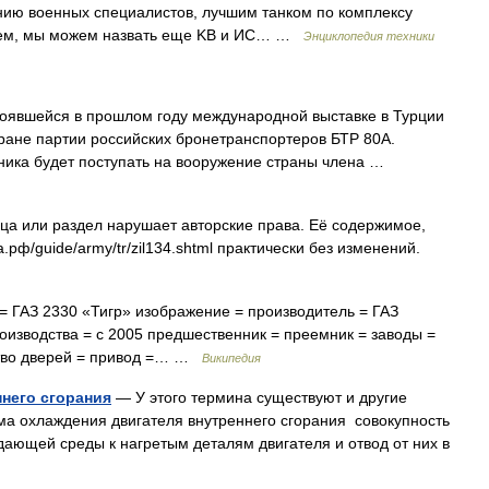
нию военных специалистов, лучшим танком по комплексу
очем, мы можем назвать еще KB и ИС… …
Энциклопедия техники
шейся в прошлом году международной выставке в Турции
тране партии российских бронетранспортеров БТР 80А.
ника будет поступать на вооружение страны члена …
ца или раздел нарушает авторские права. Eё содержимое,
а.рф/guide/army/tr/zil134.shtml практически без изменений.
 ГАЗ 2330 «Тигр» изображение = производитель = ГАЗ
оизводства = с 2005 предшественник = преемник = заводы =
ество дверей = привод =… …
Википедия
него сгорания
— У этого термина существуют и другие
ма охлаждения двигателя внутреннего сгорания совокупность
ающей среды к нагретым деталям двигателя и отвод от них в