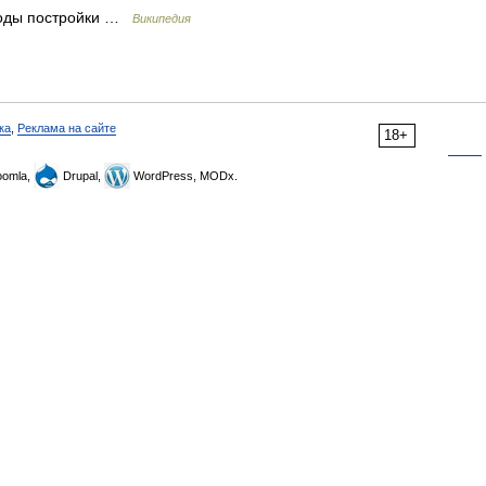
оды постройки …
Википедия
ка
,
Реклама на сайте
18+
omla,
Drupal,
WordPress, MODx.