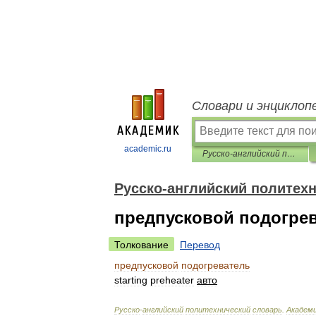
Словари и энциклоп
academic.ru
Русско-английский политехнический словарь
Русско-английский политех
предпусковой подогре
Толкование
Перевод
предпусковой
подогреватель
starting
preheater
авто
Русско
-
английский
политехнический
словарь
.
Академ