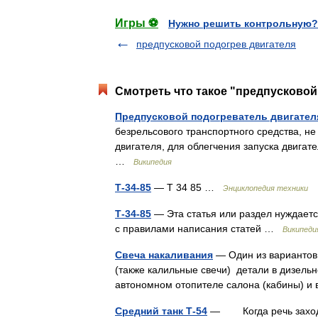
Игры ⚽
Нужно решить контрольную?
предпусковой подогрев двигателя
Смотреть что такое "предпусковой
Предпусковой подогреватель двигател
безрельсового транспортного средства, не
двигателя, для облегчения запуска двигат
…
Википедия
Т-34-85
— Т 34 85 …
Энциклопедия техники
Т-34-85
— Эта статья или раздел нуждаетс
с правилами написания статей …
Википеди
Свеча накаливания
— Один из вариантов 
(также калильные свечи) детали в дизельн
автономном отопителе салона (кабины) 
Средний танк Т-54
— Когда речь заходит