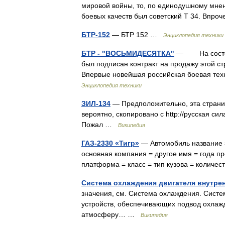
мировой войны, то, по единодушному мне
боевых качеств был советский Т 34. Впр
БТР-152
— БТР 152 …
Энциклопедия техники
БТР - "ВОСЬМИДЕСЯТКА"
— На состояв
был подписан контракт на продажу этой с
Впервые новейшая российская боевая тех
Энциклопедия техники
ЗИЛ-134
— Предположительно, эта страни
вероятно, скопировано с http://русская сил
Пожал …
Википедия
ГАЗ-2330 «Тигр»
— Автомобиль название =
основная компания = другое имя = года пр
платформа = класс = тип кузова = колич
Система охлаждения двигателя внутрен
значения, см. Система охлаждения. Систе
устройств, обеспечивающих подвод охлажд
атмосферу… …
Википедия