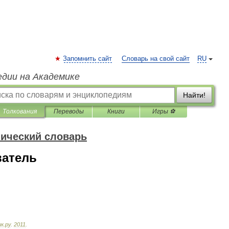
Запомнить сайт
Словарь на свой сайт
RU
едии на Академике
Найти!
Толкования
Переводы
Книги
Игры ⚽
нический словарь
ватель
ик
.
ру
.
2011
.