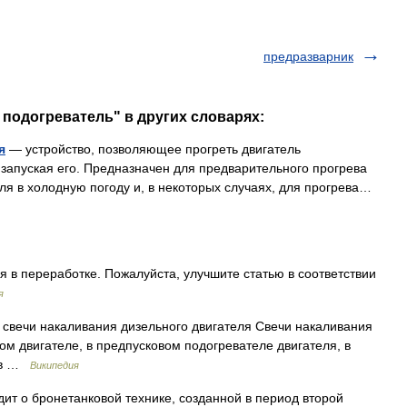
предразварник
 подогреватель" в других словарях:
я
— устройство, позволяющее прогреть двигатель
 запуская его. Предназначен для предварительного прогрева
еля в холодную погоду и, в некоторых случаях, для прогрева…
я в переработке. Пожалуйста, улучшите статью в соответствии
я
свечи накаливания дизельного двигателя Свечи накаливания
ом двигателе, в предпусковом подогревателе двигателя, в
и в …
Википедия
 о бронетанковой технике, созданной в период второй